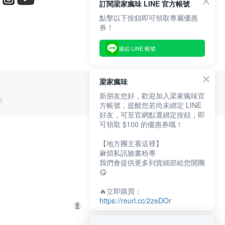
訂閱梁家瘋味 LINE 官方帳號
點擊以下按鈕即可領取專屬優惠
券！
連結 LINE 帳號
梁家瘋味
新朋友您好，歡迎加入梁家瘋味官
5）
方帳號，提醒您若尚未綁定 LINE
好友，可至官網點選綁定按鈕，即
可領取 $100 的優惠券哦！
【地方團主看這裡】
麻煩私訊臉書粉專
我們會提供更多到貨細節給您開團
😋
🔥立即購買：
https://reurl.cc/2zeDOr