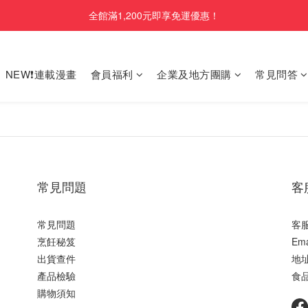
全館滿1,200元即享免運優惠！
NEW❗連載漫畫
會員福利
企業及地方團購
常見問答
常見問題
客
常見問題
客服
烹飪秘笈
Ema
出貨查件
地址
產品檢驗
食品
購物須知