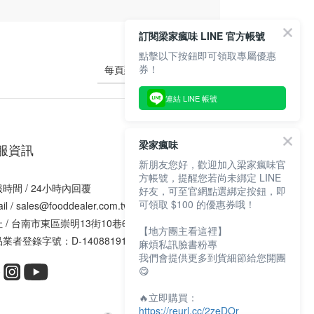
訂閱梁家瘋味 LINE 官方帳號
點擊以下按鈕即可領取專屬優惠
券！
每頁顯示 24 個
連結 LINE 帳號
梁家瘋味
服資訊
新朋友您好，歡迎加入梁家瘋味官
方帳號，提醒您若尚未綁定 LINE
時間 / 24小時內回覆
好友，可至官網點選綁定按鈕，即
可領取 $100 的優惠券哦！
il / sales@fooddealer.com.tw
 / 台南市東區崇明13街10巷62號1樓
【地方團主看這裡】
業者登錄字號：D-140881917-00000-9
麻煩私訊臉書粉專
我們會提供更多到貨細節給您開團
😋
🔥立即購買：
https://reurl.cc/2zeDOr