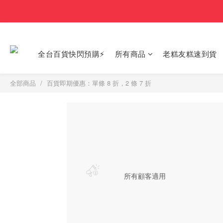
全台百貨快閃預購⚡
所有商品
老糕友糕速到貨
全部商品
百貨即期優惠：單條 8 折，2 條 7 折
所有顧客適用