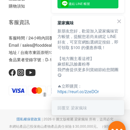
連結 LINE 帳號
購物須知
客服資訊
梁家瘋味
新朋友您好，歡迎加入梁家瘋味官
方帳號，提醒您若尚未綁定 LINE
客服時間 / 24小時內回覆
好友，可至官網點選綁定按鈕，即
Email / sales@fooddealer.com.tw
可領取 $100 的優惠券哦！
地址 / 台南市東區崇明13街10巷62號1樓
【地方團主看這裡】
食品業者登錄字號：D-140881917-00000-9
麻煩私訊臉書粉專
我們會提供更多到貨細節給您開團
😋
🔥立即購買：
https://reurl.cc/2zeDOr
回覆至 梁家瘋味
隱私權保密政策
| 2026 © 圖文版權屬 梁家瘋味 所有，盜用必究
本網站產品已投保南山產物產品責任保險＄30,000,000元。（保險證號：