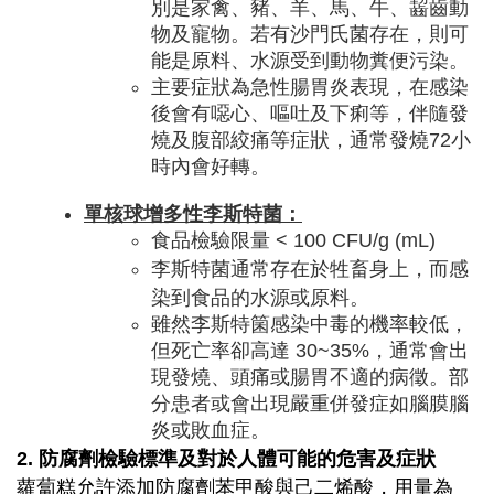
別是家禽、豬、羊、馬、牛、齧齒動
物及寵物。若有沙門氏菌存在，則可
能是原料、水源受到動物糞便污染。
主要症狀為急性腸胃炎表現，在感染
後會有噁心、嘔吐及下痢等，伴隨發
燒及腹部絞痛等症狀，通常發燒72小
時內會好轉。
單核球增多性李斯特菌：
​食品檢驗限量 < 100 CFU/g (mL)
李斯特菌通常存在於牲畜身上，而感
染到食品的水源或原料。
雖然李斯特箘感染中毒的機率較低，
但死亡率卻高達 30~35%，通常會出
現發燒、頭痛或腸胃不適的病徵。部
分患者或會出現嚴重併發症如腦膜腦
炎或敗血症。
2. 防腐劑檢驗標準及對於人體可能的危害及症狀
蘿蔔糕允許添加防腐劑苯甲酸與己二烯酸，用量為