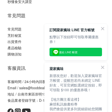
秒懂食安大講堂
常見問題
常見問題
訂閱梁家瘋味 LINE 官方帳號
烹飪秘笈
點擊以下按鈕即可領取專屬優惠
出貨查件
券！
產品檢驗
連結 LINE 帳號
購物須知
客服資訊
梁家瘋味
新朋友您好，歡迎加入梁家瘋味官
方帳號，提醒您若尚未綁定 LINE
客服時間 / 24小時內回覆
好友，可至官網點選綁定按鈕，即
Email / sales@fooddealer.com.tw
可領取 $100 的優惠券哦！
地址 / 台南市東區崇明13街10巷62號1樓
【地方團主看這裡】
食品業者登錄字號：D-140881917-00000-9
麻煩私訊臉書粉專
我們會提供更多到貨細節給您開團